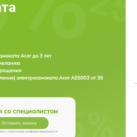
ата
амоката Acer до 3 лет
 желанию
бращения
вление) электросамоката
Acer AES003 от 35
я со специалистом
Оставить заявку
есь c
политикой конфиденциальности