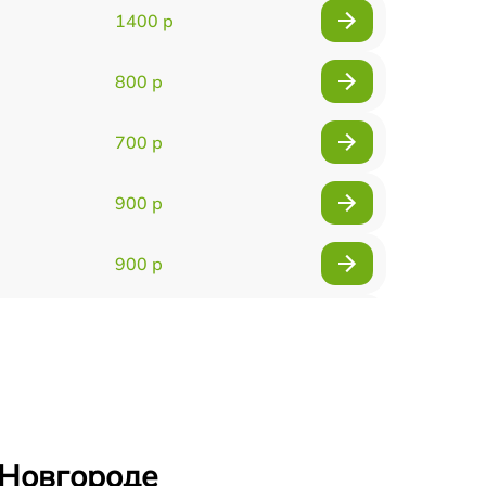
1400 р
800 р
700 р
900 р
900 р
2000 р
400 р
500 р
 Новгороде