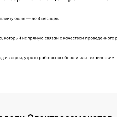
от 60 мин
мплектующие — до 3 месяцев.
от 60 мин
от 60 мин
а, который напрямую связан с качеством проведенного 
от 60 мин
 из строя, утрата работоспособности или техническим
от 60 мин
от 60 мин