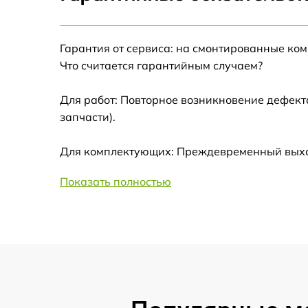
Замена корпуса
Ремонт платы управления
Гарантия от сервиса: на смонтированные ко
(восстановление)
Что считается гарантийным случаем?
Гидроизоляция
Для работ: Повторное возникновение дефект
запчасти).
Замена подсветки
Для комплектующих: Преждевременный выход
Восстановление после попадания влаги
Показать полностью
Замена элемента освещения