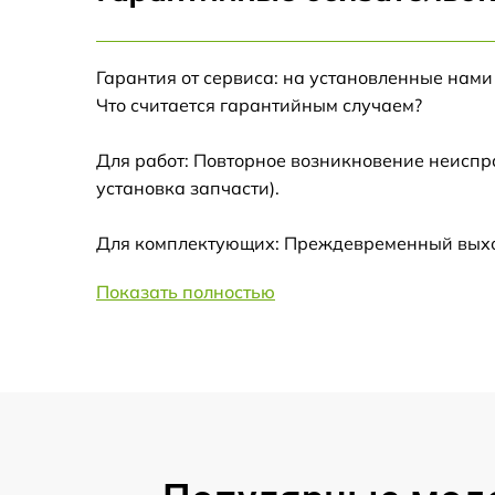
Замена корпуса
Ремонт платы управления
Гарантия от сервиса: на установленные нами
(восстановление)
Что считается гарантийным случаем?
Гидроизоляция
Для работ: Повторное возникновение неиспр
установка запчасти).
Замена подсветки
Для комплектующих: Преждевременный выход 
Восстановление после попадания влаги
Показать полностью
Замена элемента освещения