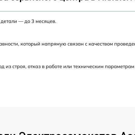
от 60 мин
 детали — до 3 месяцев.
от 60 мин
от 60 мин
авности, который напрямую связан с качеством провед
от 60 мин
из строя, отказ в работе или техническим параметрам
от 60 мин
от 60 мин