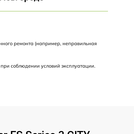
900 р
2500 р
1100 р
енного ремонта (например, неправильная
400 р
 при соблюдении условий эксплуатации.
1700 р
400 р