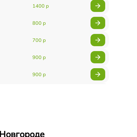
1400 р
800 р
700 р
900 р
900 р
2000 р
400 р
500 р
 Новгороде