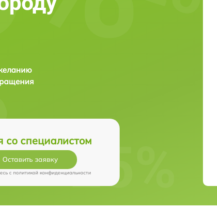
ороду
 желанию
бращения
я со специалистом
Оставить заявку
есь c
политикой конфиденциальности