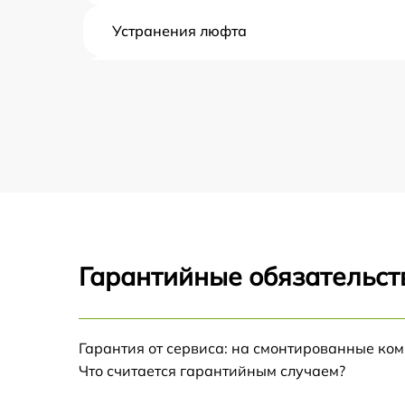
Устранения люфта
Замена резины
Апгрейд
Восстановление разъемов питания
Замена аккумулятора
Гарантийные обязательст
Замена корпуса
Ремонт платы управления
Гарантия от сервиса: на смонтированные ко
(восстановление)
Что считается гарантийным случаем?
Гидроизоляция