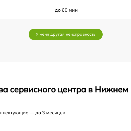
до 60 мин
до 60 мин
У меня другая неисправность
до 60 мин
до 60 мин
до 60 мин
ва сервисного центра в Нижнем
до 60 мин
до 60 мин
мплектующие — до 3 месяцев.
до 60 мин