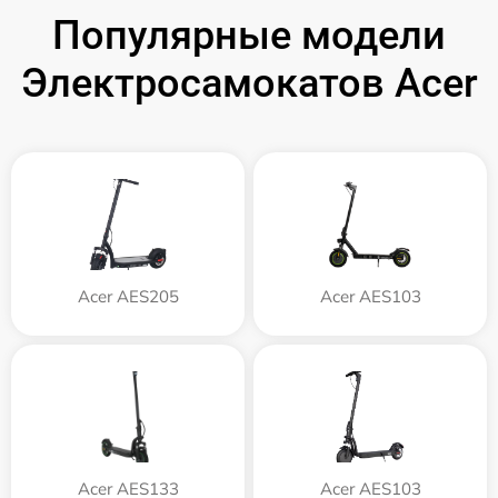
Популярные модели
Электросамокатов Acer
Acer AES205
Acer AES103
Acer AES133
Acer AES103