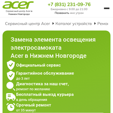
+7 (831) 231-09-76
Ежедневно с 9:00 до 21:00
Сервисный центр Acer
в
Позвонить
мне утром
Нижнем Новгороде
Сервисный центр Acer
Каталог устройств
Ремонт
Замена элемента освещения
электросамоката
Acer в Нижнем Новгороде
Официальный сервис
Гарантийное обслуживание
до 3 лет
Диагностика за наш счет,
ремонт по желанию
Бесплатный выезд курьера
в день обращения
Срочный ремонт
от 35 минут