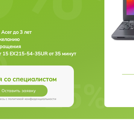
 Acer до 3 лет
 желанию
бращения
r 15 EX215-54-35UR от 35 минут
я со специалистом
Оставить заявку
есь c
политикой конфиденциальности