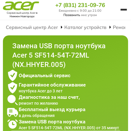
+7 (831) 231-09-76
Ежедневно с 9:00 до 21:00
Сервисный центр Acer
в
Позвонить
мне утром
Нижнем Новгороде
Сервисный центр Acer
Каталог устройств
Ремонт
Замена USB порта ноутбука
Acer 5 SF514-54T-72ML
(NX.HHYER.005)
Официальный сервис
Гарантийное обслуживание
ноутбука Acer до 3 лет
Диагностика за наш счет,
ремонт по желанию
Бесплатный выезд курьера
в день обращения
Замена USB порта ноутбука
Acer 5 SF514-54T-72ML (NX.HHYER.005) от 35 минут