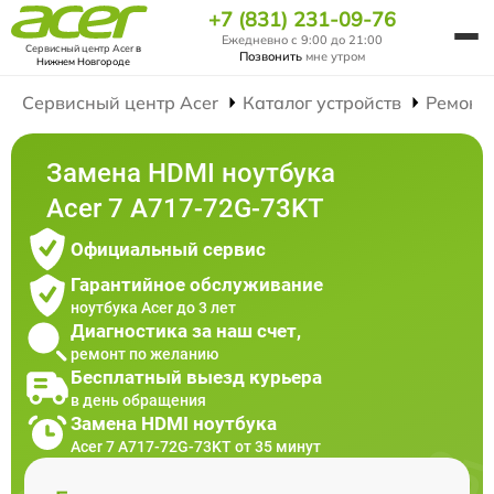
+7 (831) 231-09-76
Ежедневно с 9:00 до 21:00
Сервисный центр Acer
в
Позвонить
мне утром
Нижнем Новгороде
Сервисный центр Acer
Каталог устройств
Ремонт
Замена HDMI ноутбука
Acer 7 A717-72G-73KT
Официальный сервис
Гарантийное обслуживание
ноутбука Acer до 3 лет
Диагностика за наш счет,
ремонт по желанию
Бесплатный выезд курьера
в день обращения
Замена HDMI ноутбука
Acer 7 A717-72G-73KT от 35 минут