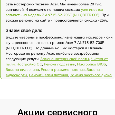
сеть мастерских техники Acer. Мы имеем более 20 тыс.
запчастей. И возможно на наших складах
уже имеется
запчасть на модель 7 AN715-52-706F (NH.Q8FER.006)
. При
заказе ремонта на сайте - предоставляется скидка -25%.
Знаем свое дело
Будьте уверены в профессионализме наших мастеров - они
с уверенностью выполнят ремонт Acer 7 AN715-52-706F
(NH.Q8FER.006). По данным наших мастеров в Нижнем
Новгороде по ремонту Acer, наиболее востребованы
следующие услуги:
Замена материнской платы
,
Чистка от
пыли
,
Настройка ОС
,
Ремонт подсветки
,
Настройка BIOS
,
Замена видеочипа
,
Ремонт разъема питания
,
Замена
видеокарты
,
Ремонт цепей питания
,
Замена жесткого диска
.
Акции сервисного