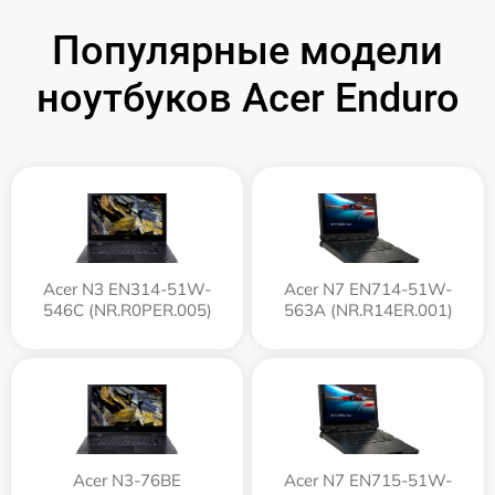
Популярные модели
ноутбуков Acer Enduro
Acer N3 EN314-51W-
Acer N7 EN714-51W-
546C (NR.R0PER.005)
563A (NR.R14ER.001)
Acer N3-76BE
Acer N7 EN715-51W-