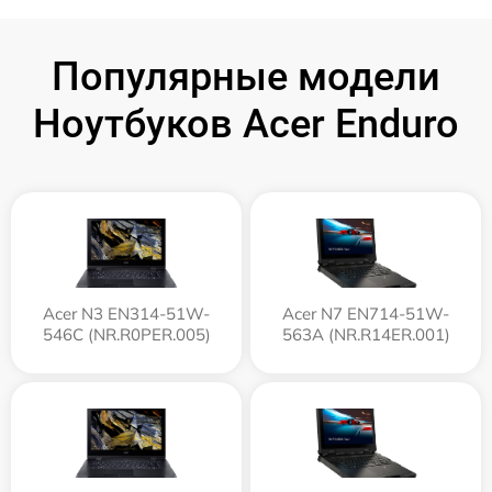
Популярные модели
Ноутбуков Acer Enduro
Acer N3 EN314-51W-
Acer N7 EN714-51W-
546C (NR.R0PER.005)
563A (NR.R14ER.001)