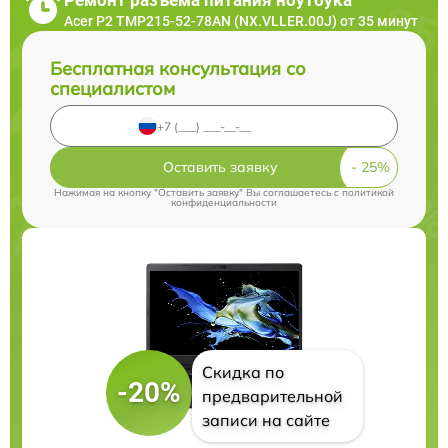
Acer P2 TMP215-52-78AN (NX.VLLER.00J) от 35 минут
Бесплатная консультация со
специалистом
Оставить заявку
Нажимая на кнопку "Оставить заявку" Вы соглашаетесь c
политикой
конфиденциальности
Скидка по
-20%
предварительной
записи на сайте