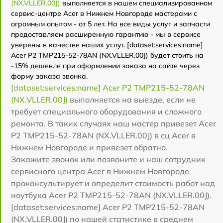
(NX.VLLER.00J)
выполняется в нашем специализированном
сервис-центре Acer в Нижнем Новгороде мастерами с
огромным опытом - от 5 лет. На все виды услуг и запчасти
предоставляем расширенную гарантию - мы в сервисе
уверены в качестве наших услуг. [dataset:services:name]
Acer P2 TMP215-52-78AN (NX.VLLER.00J) будет стоить на
-15% дешевле при оформлении заказа на сайте через
форму заказа звонка.
[dataset:services:name] Acer P2 TMP215-52-78AN
(NX.VLLER.00J)
выполняется на выезде, если не
требует специального оборудования и сложного
ремонта. В таких случаях наш мастер привезет Acer
P2 TMP215-52-78AN (NX.VLLER.00J) в сц Acer в
Нижнем Новгороде и привезет обратно.
Закажите звонок или позвоните и наш сотрудник
сервисного центра Acer в Нижнем Новгороде
проконсультирует и определит стоимость работ над
ноутбука Acer P2 TMP215-52-78AN (NX.VLLER.00J).
[dataset:services:name] Acer P2 TMP215-52-78AN
(NX.VLLER.00J) по нашей статистике в среднем