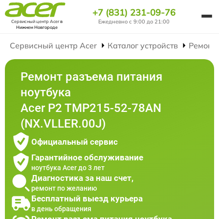
+7 (831) 231-09-76
Ежедневно с 9:00 до 21:00
Сервисный центр Acer
в
Нижнем Новгороде
Сервисный центр Acer
Каталог устройств
Ремонт
Ремонт разъема питания
ноутбука
Acer P2 TMP215-52-78AN
(NX.VLLER.00J)
Официальный сервис
Гарантийное обслуживание
ноутбука Acer до 3 лет
Диагностика за наш счет,
ремонт по желанию
Бесплатный выезд курьера
в день обращения
Ремонт разъема питания ноутбука