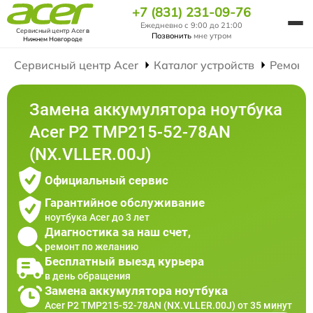
+7 (831) 231-09-76
Ежедневно с 9:00 до 21:00
Сервисный центр Acer
в
Позвонить
мне утром
Нижнем Новгороде
Сервисный центр Acer
Каталог устройств
Ремонт
Замена аккумулятора ноутбука
Acer P2 TMP215-52-78AN
(NX.VLLER.00J)
Официальный сервис
Гарантийное обслуживание
ноутбука Acer до 3 лет
Диагностика за наш счет,
ремонт по желанию
Бесплатный выезд курьера
в день обращения
Замена аккумулятора ноутбука
Acer P2 TMP215-52-78AN (NX.VLLER.00J) от 35 минут