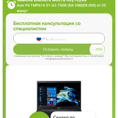
Acer P6 TMP614-51-G2-75DR (NX.VMQER.008) от 35
минут
Бесплатная консультация со
специалистом
Оставить заявку
Нажимая на кнопку "Оставить заявку" Вы соглашаетесь c
политикой
конфиденциальности
Скидка по