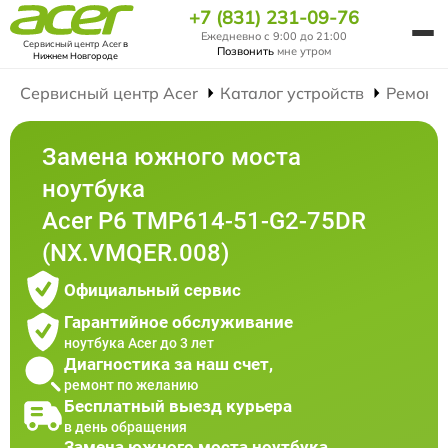
+7 (831) 231-09-76
Ежедневно с 9:00 до 21:00
Сервисный центр Acer
в
Позвонить
мне утром
Нижнем Новгороде
Сервисный центр Acer
Каталог устройств
Ремонт
Замена южного моста
ноутбука
Acer P6 TMP614-51-G2-75DR
(NX.VMQER.008)
Официальный сервис
Гарантийное обслуживание
ноутбука Acer до 3 лет
Диагностика за наш счет,
ремонт по желанию
Бесплатный выезд курьера
в день обращения
Замена южного моста ноутбука