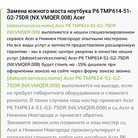
Замена южного моста ноутбука P6 TMP614-51-
G2-75DR (NX.VMQER.008) Acer
[dataset:services:name] Acer P6 TMP614-51-G2-75DR
(NX.VMQER.008)
выполняется в нашем специализированном
сервисе Acer в Нижнем Новгороде опытными мастерами.
На все виды услуг и запчасти предоставляем расширенную
гарантию - мы в сервис-центре уверены в качестве наших
услуг. [dataset:services:name] Acer P6 TMP614-51-G2-75DR
(NX.VMQER.008) будет стоить на -15% дешевле при
оформлении заказа на сайте через форму заказа звонка.
[dataset:services:name] Acer P6 TMP614-51-G2-
75DR (NX.VMQER.008)
выполняется на выезде, если
не требует габаритного оборудования и сложного
ремонта. В таких случаях наш мастер привезет Acer
P6 TMP614-51-G2-75DR (NX.VMQER.008) в сц Acer в
Нижнем Новгороде и привезет обратно.
Закажите звонок или позвоните и наш мастер сц
Acer в Нижнем Новгороде проконсультирует и
определит стоимость работ над ноутбука Acer P6