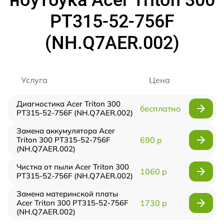
ноутбука Acer Triton 300
PT315-52-756F
(NH.Q7AER.002)
Услуга
Цена
Диагностика Acer Triton 300
бесплатно
PT315-52-756F (NH.Q7AER.002)
Замена аккумулятора Acer
Triton 300 PT315-52-756F
690 р
(NH.Q7AER.002)
Чистка от пыли Acer Triton 300
1060 р
PT315-52-756F (NH.Q7AER.002)
Замена материнской платы
Acer Triton 300 PT315-52-756F
1730 р
(NH.Q7AER.002)