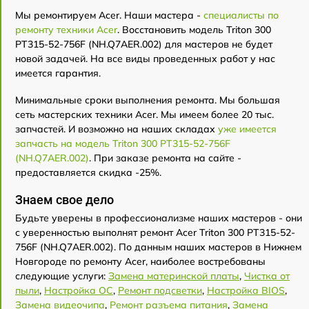
Мы ремонтируем Acer. Наши мастера -
специалисты по
ремонту техники Acer
. Восстановить модель Triton 300
PT315-52-756F (NH.Q7AER.002) для мастеров не будет
новой задачей. На все виды проведенных работ у нас
имеется гарантия.
Минимальные сроки выполнения ремонта. Мы большая
сеть мастерских техники Acer. Мы имеем более 20 тыс.
запчастей. И возможно на наших складах
уже имеется
запчасть на модель Triton 300 PT315-52-756F
(NH.Q7AER.002)
. При заказе ремонта на сайте -
предоставляется скидка -25%.
Знаем свое дело
Будьте уверены в профессионализме наших мастеров - они
с уверенностью выполнят ремонт Acer Triton 300 PT315-52-
756F (NH.Q7AER.002). По данным наших мастеров в Нижнем
Новгороде по ремонту Acer, наиболее востребованы
следующие услуги:
Замена материнской платы
,
Чистка от
пыли
,
Настройка ОС
,
Ремонт подсветки
,
Настройка BIOS
,
Замена видеочипа
,
Ремонт разъема питания
,
Замена