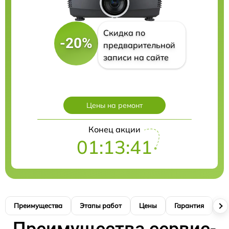
Скидка по
-20%
предварительной
записи на сайте
Цены на ремонт
Конец акции
01:13:40
Преимущества
Этапы работ
Цены
Гарантия
М