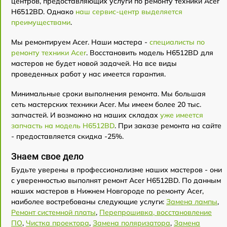
центров, предоставляющих услуги по ремонту техники Acer
H6512BD. Однако
наш сервис-центр выделяется
преимуществами
.
Мы ремонтируем Acer. Наши мастера -
специалисты по
ремонту техники Acer
. Восстановить модель H6512BD для
мастеров не будет новой задачей. На все виды
проведенных работ у нас имеется гарантия.
Минимальные сроки выполнения ремонта. Мы большая
сеть мастерских техники Acer. Мы имеем более 20 тыс.
запчастей. И возможно на наших складах
уже имеется
запчасть на модель H6512BD
. При заказе ремонта на сайте
- предоставляется скидка -25%.
Знаем свое дело
Будьте уверены в профессионализме наших мастеров - они
с уверенностью выполнят ремонт Acer H6512BD. По данным
наших мастеров в Нижнем Новгороде по ремонту Acer,
наиболее востребованы следующие услуги:
Замена лампы
,
Ремонт системной платы
,
Перепрошивка, восстановление
ПО
,
Чистка проектора
,
Замена поляризатора
,
Замена