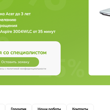
ка Acer до 3 лет
 желанию
бращения
 Aspire 3004WLC от 35 минут
я со специалистом
Оставить заявку
есь c
политикой конфиденциальности
Гарантия
Наши работы
Контакты