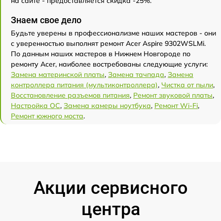
на сайте - предоставляется скидка -25%.
Знаем свое дело
Будьте уверены в профессионализме наших мастеров - они
с уверенностью выполнят ремонт Acer Aspire 9302WSLMi.
По данным наших мастеров в Нижнем Новгороде по
ремонту Acer, наиболее востребованы следующие услуги:
Замена материнской платы
,
Замена тачпада
,
Замена
контроллера питания (мультиконтроллера)
,
Чистка от пыли
,
Восстановление разъемов питания
,
Ремонт звуковой платы
,
Настройка ОС
,
Замена камеры ноутбука
,
Ремонт Wi-Fi
,
Ремонт южного моста
.
Акции сервисного
центра