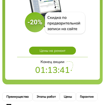
Скидка по
-20%
предварительной
записи на сайте
Цены на ремонт
Конец акции
01:13:40
Преимущества
Этапы работ
Цены
Гарантия
М