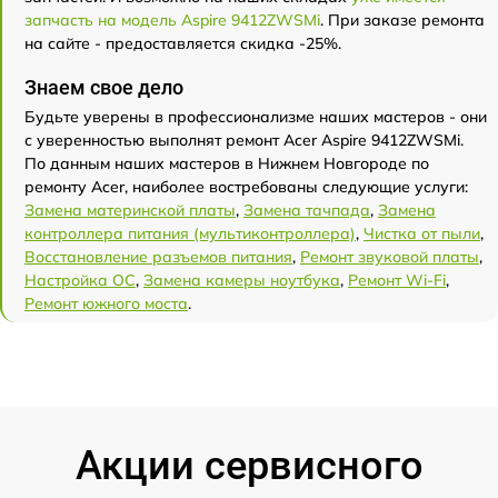
запчасть на модель Aspire 9412ZWSMi
. При заказе ремонта
на сайте - предоставляется скидка -25%.
Знаем свое дело
Будьте уверены в профессионализме наших мастеров - они
с уверенностью выполнят ремонт Acer Aspire 9412ZWSMi.
По данным наших мастеров в Нижнем Новгороде по
ремонту Acer, наиболее востребованы следующие услуги:
Замена материнской платы
,
Замена тачпада
,
Замена
контроллера питания (мультиконтроллера)
,
Чистка от пыли
,
Восстановление разъемов питания
,
Ремонт звуковой платы
,
Настройка ОС
,
Замена камеры ноутбука
,
Ремонт Wi-Fi
,
Ремонт южного моста
.
Акции сервисного