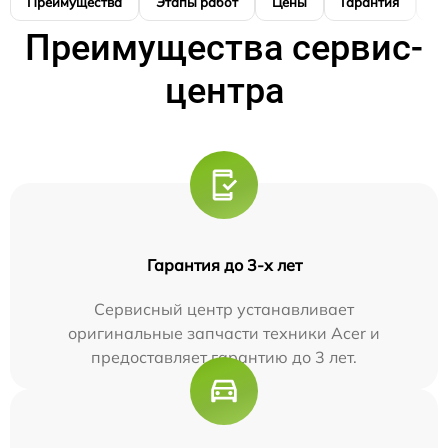
Преимущества
Этапы работ
Цены
Гарантия
М
Преимущества сервис-
центра
Гарантия до 3-х лет
Сервисный центр устанавливает
оригинальные запчасти техники Acer и
предоставляет гарантию до 3 лет.