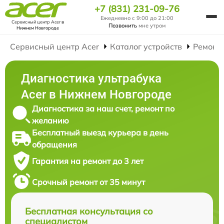
+7 (831) 231-09-76
Ежедневно с 9:00 до 21:00
Сервисный центр Acer
в
Позвонить
мне утром
Нижнем Новгороде
Сервисный центр Acer
Каталог устройств
Ремонт
Диагностика ультрабука
Acer в Нижнем Новгороде
Диагностика за наш счет, ремонт по
желанию
Бесплатный выезд курьера в день
обращения
Гарантия на ремонт до 3 лет
Срочный ремонт от 35 минут
Бесплатная консультация со
специалистом