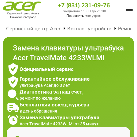
+7 (831) 231-09-76
Ежедневно с 9:00 до 21:00
Сервисный центр Acer
в
Позвонить
мне утром
Нижнем Новгороде
Сервисный центр Acer
Каталог устройств
Ремонт
Замена клавиатуры ультрабука
Acer TravelMate 4233WLMi
Официальный сервис
Гарантийное обслуживание
ультрабука Acer до 3 лет
Диагностика за наш счет,
ремонт по желанию
Бесплатный выезд курьера
в день обращения
Замена клавиатуры ультрабука
Acer TravelMate 4233WLMi от 35 минут