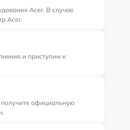
дования Acer. В случае
р Acer.
лнения и приступим к
ы получите официальную
и.