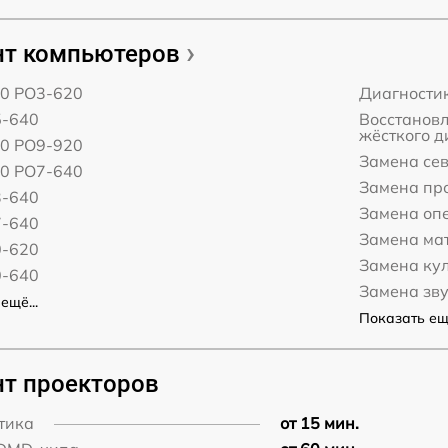
т компьютеров
00 PO3-620
Диагности
5-640
Восстанов
жёсткого д
00 PO9-920
Замена сев
00 PO7-640
Замена пр
3-640
Замена оп
7-640
Замена ма
0-620
Замена ку
0-640
Замена зв
ещё...
Показать ещё
т проекторов
тика
от 15 мин.