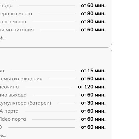
чпада
от 60 мин.
ерного моста
от 80 мин.
ного моста
от 80 мин.
зъема питания
от 60 мин.
...
ка
от 15 мин.
стемы охлаждения
от 60 мин.
деочипа
от 120 мин.
дио выхода
от 60 мин.
умулятора (батареи)
от 30 мин.
A порта
от 60 мин.
ideo порта
от 60 мин.
D
от 60 мин.
...