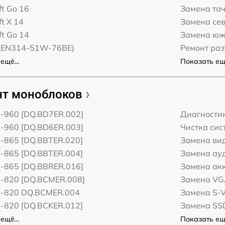
ft Go 16
Замена та
ft X 14
Замена сев
ft Go 14
Замена юж
 (EN314-51W-76BE)
Ремонт ра
ещё...
Показать ещё
т моноблоков
4-960 [DQ.BD7ER.002]
Диагности
4-960 [DQ.BD6ER.003]
Чистка си
4-865 [DQ.BBTER.020]
Замена ви
4-865 [DQ.BBTER.004]
Замена ау
2-865 [DQ.BBRER.016]
Замена акк
2-820 [DQ.BCMER.008]
Замена VG
2-820 DQ.BCMER.004
Замена S-V
2-820 [DQ.BCKER.012]
Замена SS
ещё...
Показать ещё