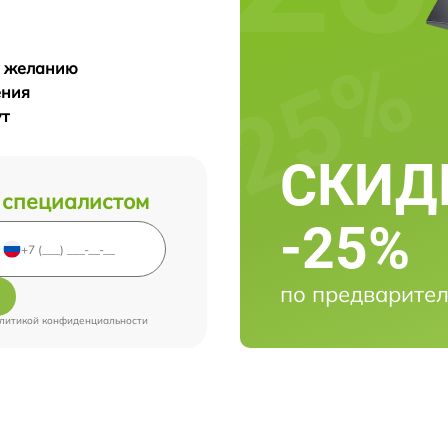
у желанию
ения
ут
СКИДК
 специалистом
-25%
по предварител
литикой конфиденциальности